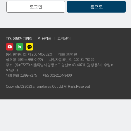
로그인
홈으로
개인정보처리방침
이용약관
고객센터
통신판매번호 : 제 2007-05882호
대표 : 전명진
상호명 : 아마노코리아(주)
사업자등록번호 : 105-81-78229
주소 : (우) 07270 서울특별시 영등포구 양산로 43, 407호 (양평동3가, 우림 e-
biz센터)
대표전화 : 1899-7275
팩스 : 02-2164-9400
Copyright(C) 2023 amano korea Co., Ltd. All Right Reserved