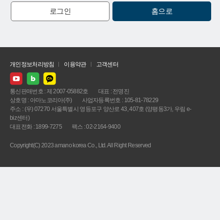
로그인
홈으로
개인정보처리방침
이용약관
고객센터
통신판매번호 : 제 2007-05882호
대표 : 전명진
상호명 : 아마노코리아(주)
사업자등록번호 : 105-81-78229
주소 : (우) 07270 서울특별시 영등포구 양산로 43, 407호 (양평동3가, 우림 e-
biz센터)
대표전화 : 1899-7275
팩스 : 02-2164-9400
Copyright(C) 2023 amano korea Co., Ltd. All Right Reserved