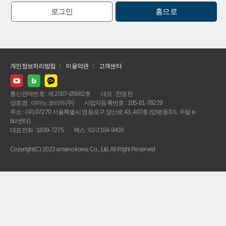
로그인
홈으로
개인정보처리방침
이용약관
고객센터
통신판매번호 : 제 2007-05882호
대표 : 전명진
상호명 : 아마노코리아(주)
사업자등록번호 : 105-81-78229
주소 : (우) 07270 서울특별시 영등포구 양산로 43, 407호 (양평동3가, 우림 e-
biz센터)
대표전화 : 1899-7275
팩스 : 02-2164-9400
Copyright(C) 2023 amano korea Co., Ltd. All Right Reserved