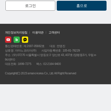
로그인
홈으로
개인정보처리방침
이용약관
고객센터
통신판매번호 : 제 2007-05882호
대표 : 전명진
상호명 : 아마노코리아(주)
사업자등록번호 : 105-81-78229
주소 : (우) 07270 서울특별시 영등포구 양산로 43, 407호 (양평동3가, 우림 e-
biz센터)
대표전화 : 1899-7275
팩스 : 02-2164-9400
Copyright(C) 2023 amano korea Co., Ltd. All Right Reserved