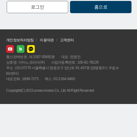
로그인
홈으로
개인정보처리방침
이용약관
고객센터
통신판매번호 : 제 2007-05882호
대표 : 전명진
상호명 : 아마노코리아(주)
사업자등록번호 : 105-81-78229
주소 : (우) 07270 서울특별시 영등포구 양산로 43, 407호 (양평동3가, 우림 e-
biz센터)
대표전화 : 1899-7275
팩스 : 02-2164-9400
Copyright(C) 2023 amano korea Co., Ltd. All Right Reserved