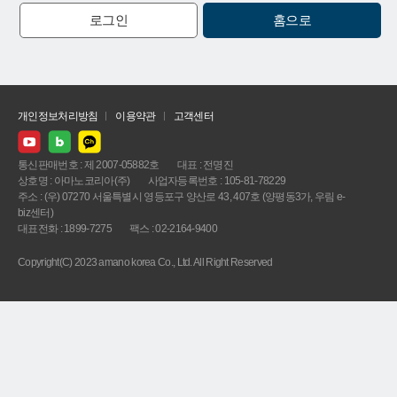
로그인
홈으로
개인정보처리방침
이용약관
고객센터
통신판매번호 : 제 2007-05882호
대표 : 전명진
상호명 : 아마노코리아(주)
사업자등록번호 : 105-81-78229
주소 : (우) 07270 서울특별시 영등포구 양산로 43, 407호 (양평동3가, 우림 e-
biz센터)
대표전화 : 1899-7275
팩스 : 02-2164-9400
Copyright(C) 2023 amano korea Co., Ltd. All Right Reserved