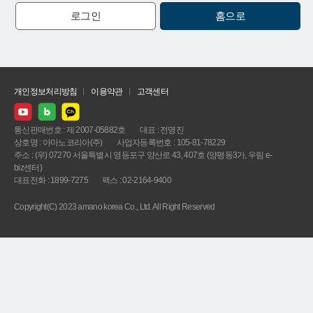
로그인
홈으로
개인정보처리방침
이용약관
고객센터
통신판매번호 : 제 2007-05882호
대표 : 전명진
상호명 : 아마노코리아(주)
사업자등록번호 : 105-81-78229
주소 : (우) 07270 서울특별시 영등포구 양산로 43, 407호 (양평동3가, 우림 e-
biz센터)
대표전화 : 1899-7275
팩스 : 02-2164-9400
Copyright(C) 2023 amano korea Co., Ltd. All Right Reserved