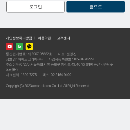
로그인
홈으로
개인정보처리방침
이용약관
고객센터
통신판매번호 : 제 2007-05882호
대표 : 전명진
상호명 : 아마노코리아(주)
사업자등록번호 : 105-81-78229
주소 : (우) 07270 서울특별시 영등포구 양산로 43, 407호 (양평동3가, 우림 e-
biz센터)
대표전화 : 1899-7275
팩스 : 02-2164-9400
Copyright(C) 2023 amano korea Co., Ltd. All Right Reserved