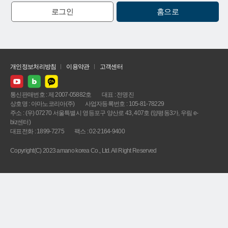
로그인
홈으로
개인정보처리방침
이용약관
고객센터
통신판매번호 : 제 2007-05882호
대표 : 전명진
상호명 : 아마노코리아(주)
사업자등록번호 : 105-81-78229
주소 : (우) 07270 서울특별시 영등포구 양산로 43, 407호 (양평동3가, 우림 e-
biz센터)
대표전화 : 1899-7275
팩스 : 02-2164-9400
Copyright(C) 2023 amano korea Co., Ltd. All Right Reserved