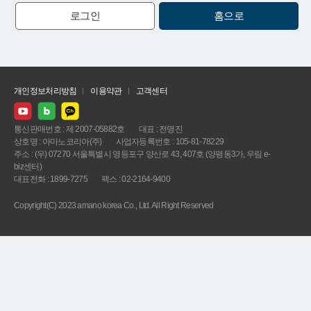
로그인
홈으로
개인정보처리방침
이용약관
고객센터
통신판매번호 : 제 2007-05882호
대표 : 전명진
상호명 : 아마노코리아(주)
사업자등록번호 : 105-81-78229
주소 : (우) 07270 서울특별시 영등포구 양산로 43, 407호 (양평동3가, 우림 e-
biz센터)
대표전화 : 1899-7275
팩스 : 02-2164-9400
Copyright(C) 2023 amano korea Co., Ltd. All Right Reserved