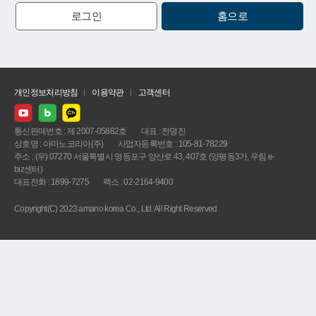
로그인
홈으로
개인정보처리방침
이용약관
고객센터
통신판매번호 : 제 2007-05882호
대표 : 전명진
상호명 : 아마노코리아(주)
사업자등록번호 : 105-81-78229
주소 : (우) 07270 서울특별시 영등포구 양산로 43, 407호 (양평동3가, 우림 e-
biz센터)
대표전화 : 1899-7275
팩스 : 02-2164-9400
Copyright(C) 2023 amano korea Co., Ltd. All Right Reserved