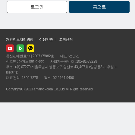
로그인
홈으로
개인정보처리방침
이용약관
고객센터
통신판매번호 : 제 2007-05882호
대표 : 전명진
상호명 : 아마노코리아(주)
사업자등록번호 : 105-81-78229
주소 : (우) 07270 서울특별시 영등포구 양산로 43, 407호 (양평동3가, 우림 e-
biz센터)
대표전화 : 1899-7275
팩스 : 02-2164-9400
Copyright(C) 2023 amano korea Co., Ltd. All Right Reserved