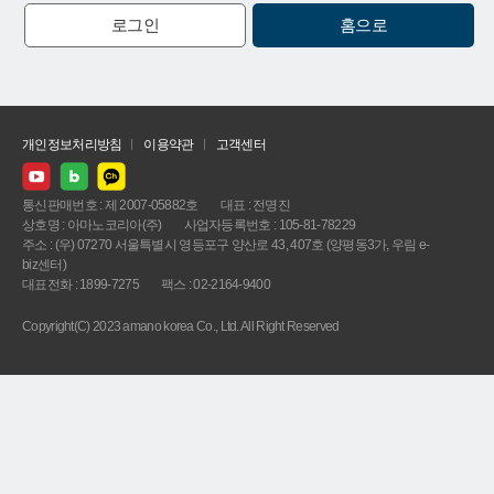
로그인
홈으로
개인정보처리방침
이용약관
고객센터
통신판매번호 : 제 2007-05882호
대표 : 전명진
상호명 : 아마노코리아(주)
사업자등록번호 : 105-81-78229
주소 : (우) 07270 서울특별시 영등포구 양산로 43, 407호 (양평동3가, 우림 e-
biz센터)
대표전화 : 1899-7275
팩스 : 02-2164-9400
Copyright(C) 2023 amano korea Co., Ltd. All Right Reserved