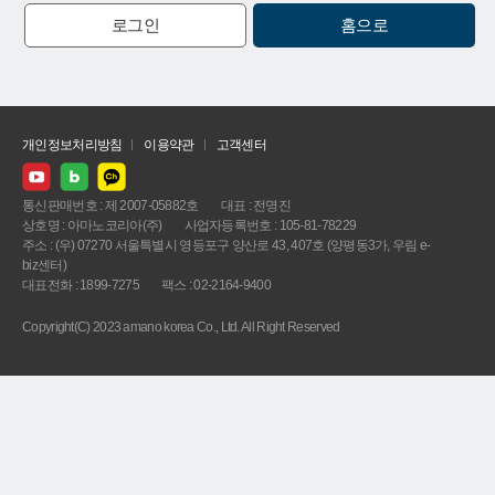
로그인
홈으로
개인정보처리방침
이용약관
고객센터
통신판매번호 : 제 2007-05882호
대표 : 전명진
상호명 : 아마노코리아(주)
사업자등록번호 : 105-81-78229
주소 : (우) 07270 서울특별시 영등포구 양산로 43, 407호 (양평동3가, 우림 e-
biz센터)
대표전화 : 1899-7275
팩스 : 02-2164-9400
Copyright(C) 2023 amano korea Co., Ltd. All Right Reserved