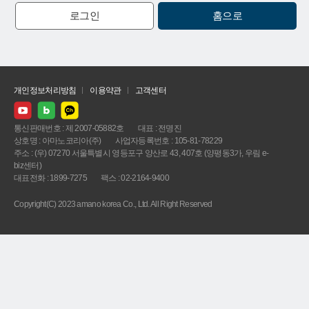
로그인
홈으로
개인정보처리방침
이용약관
고객센터
통신판매번호 : 제 2007-05882호
대표 : 전명진
상호명 : 아마노코리아(주)
사업자등록번호 : 105-81-78229
주소 : (우) 07270 서울특별시 영등포구 양산로 43, 407호 (양평동3가, 우림 e-
biz센터)
대표전화 : 1899-7275
팩스 : 02-2164-9400
Copyright(C) 2023 amano korea Co., Ltd. All Right Reserved