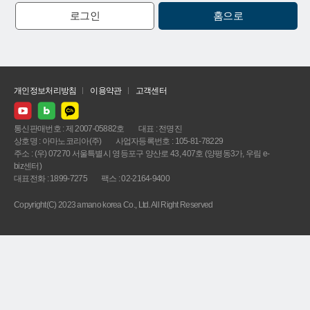
로그인
홈으로
개인정보처리방침
이용약관
고객센터
통신판매번호 : 제 2007-05882호
대표 : 전명진
상호명 : 아마노코리아(주)
사업자등록번호 : 105-81-78229
주소 : (우) 07270 서울특별시 영등포구 양산로 43, 407호 (양평동3가, 우림 e-
biz센터)
대표전화 : 1899-7275
팩스 : 02-2164-9400
Copyright(C) 2023 amano korea Co., Ltd. All Right Reserved