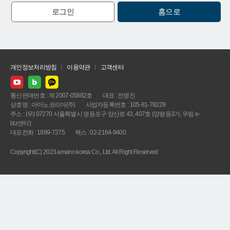
로그인
홈으로
개인정보처리방침
이용약관
고객센터
통신판매번호 : 제 2007-05882호
대표 : 전명진
상호명 : 아마노코리아(주)
사업자등록번호 : 105-81-78229
주소 : (우) 07270 서울특별시 영등포구 양산로 43, 407호 (양평동3가, 우림 e-
biz센터)
대표전화 : 1899-7275
팩스 : 02-2164-9400
Copyright(C) 2023 amano korea Co., Ltd. All Right Reserved