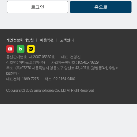
로그인
홈으로
개인정보처리방침
이용약관
고객센터
통신판매번호 : 제 2007-05882호
대표 : 전명진
상호명 : 아마노코리아(주)
사업자등록번호 : 105-81-78229
주소 : (우) 07270 서울특별시 영등포구 양산로 43, 407호 (양평동3가, 우림 e-
biz센터)
대표전화 : 1899-7275
팩스 : 02-2164-9400
Copyright(C) 2023 amano korea Co., Ltd. All Right Reserved