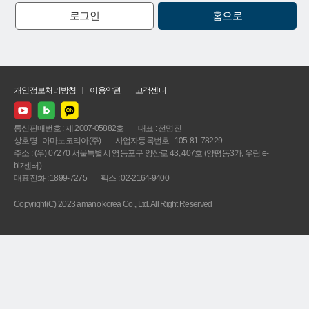
로그인
홈으로
개인정보처리방침
이용약관
고객센터
통신판매번호 : 제 2007-05882호
대표 : 전명진
상호명 : 아마노코리아(주)
사업자등록번호 : 105-81-78229
주소 : (우) 07270 서울특별시 영등포구 양산로 43, 407호 (양평동3가, 우림 e-
biz센터)
대표전화 : 1899-7275
팩스 : 02-2164-9400
Copyright(C) 2023 amano korea Co., Ltd. All Right Reserved