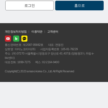
로그인
홈으로
개인정보처리방침
이용약관
고객센터
통신판매번호 : 제 2007-05882호
대표 : 전명진
상호명 : 아마노코리아(주)
사업자등록번호 : 105-81-78229
주소 : (우) 07270 서울특별시 영등포구 양산로 43, 407호 (양평동3가, 우림 e-
biz센터)
대표전화 : 1899-7275
팩스 : 02-2164-9400
Copyright(C) 2023 amano korea Co., Ltd. All Right Reserved