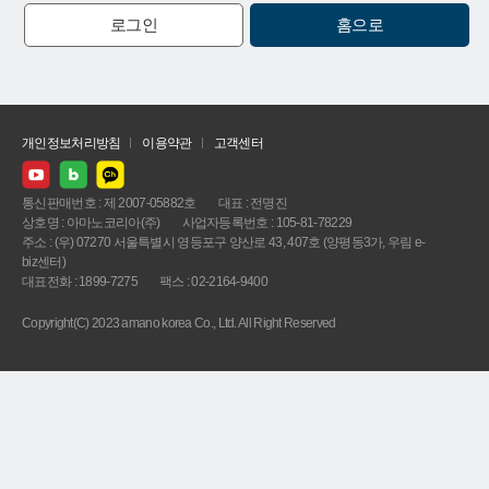
로그인
홈으로
개인정보처리방침
이용약관
고객센터
통신판매번호 : 제 2007-05882호
대표 : 전명진
상호명 : 아마노코리아(주)
사업자등록번호 : 105-81-78229
주소 : (우) 07270 서울특별시 영등포구 양산로 43, 407호 (양평동3가, 우림 e-
biz센터)
대표전화 : 1899-7275
팩스 : 02-2164-9400
Copyright(C) 2023 amano korea Co., Ltd. All Right Reserved