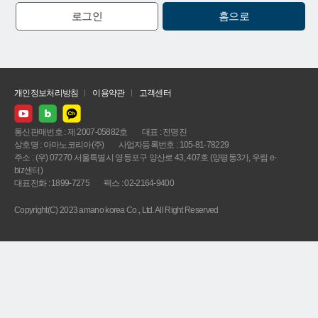
로그인
홈으로
개인정보처리방침
이용약관
고객센터
통신판매번호 : 제 2007-05882호
대표 : 전명진
상호명 : 아마노코리아(주)
사업자등록번호 : 105-81-78229
주소 : (우) 07270 서울특별시 영등포구 양산로 43, 407호 (양평동3가, 우림 e-
biz센터)
대표전화 : 1899-7275
팩스 : 02-2164-9400
Copyright(C) 2023 amano korea Co., Ltd. All Right Reserved