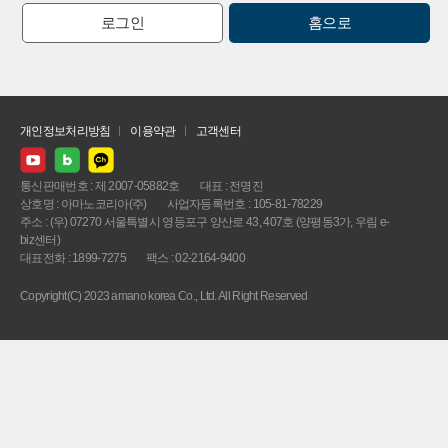
로그인
홈으로
개인정보처리방침
이용약관
고객센터
통신판매번호 : 제 2007-05882호
대표 : 전명진
상호명 : 아마노코리아(주)
사업자등록번호 : 105-81-78229
주소 : (우) 07270 서울특별시 영등포구 양산로 43, 407호 (양평동3가, 우림 e-
biz센터)
대표전화 : 1899-7275
팩스 : 02-2164-9400
Copyright(C) 2023 amano korea Co., Ltd. All Right Reserved