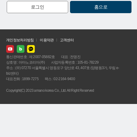
로그인
홈으로
개인정보처리방침
이용약관
고객센터
통신판매번호 : 제 2007-05882호
대표 : 전명진
상호명 : 아마노코리아(주)
사업자등록번호 : 105-81-78229
주소 : (우) 07270 서울특별시 영등포구 양산로 43, 407호 (양평동3가, 우림 e-
biz센터)
대표전화 : 1899-7275
팩스 : 02-2164-9400
Copyright(C) 2023 amano korea Co., Ltd. All Right Reserved