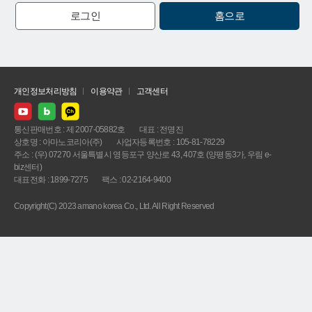
로그인
홈으로
개인정보처리방침
이용약관
고객센터
통신판매번호 : 제 2007-05882호
대표 : 전명진
상호명 : 아마노코리아(주)
사업자등록번호 : 105-81-78229
주소 : (우) 07270 서울특별시 영등포구 양산로 43, 407호 (양평동3가, 우림 e-
biz센터)
대표전화 : 1899-7275
팩스 : 02-2164-9400
Copyright(C) 2023 amano korea Co., Ltd. All Right Reserved