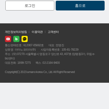
로그인
홈으로
개인정보처리방침
이용약관
고객센터
통신판매번호 : 제 2007-05882호
대표 : 전명진
상호명 : 아마노코리아(주)
사업자등록번호 : 105-81-78229
주소 : (우) 07270 서울특별시 영등포구 양산로 43, 407호 (양평동3가, 우림 e-
biz센터)
대표전화 : 1899-7275
팩스 : 02-2164-9400
Copyright(C) 2023 amano korea Co., Ltd. All Right Reserved