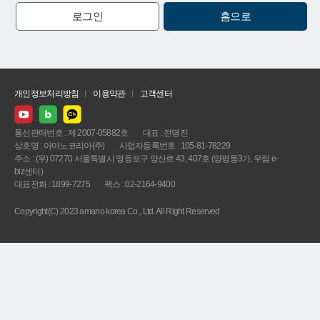
로그인
홈으로
개인정보처리방침
이용약관
고객센터
통신판매번호 : 제 2007-05882호
대표 : 전명진
상호명 : 아마노코리아(주)
사업자등록번호 : 105-81-78229
주소 : (우) 07270 서울특별시 영등포구 양산로 43, 407호 (양평동3가, 우림 e-
biz센터)
대표전화 : 1899-7275
팩스 : 02-2164-9400
Copyright(C) 2023 amano korea Co., Ltd. All Right Reserved