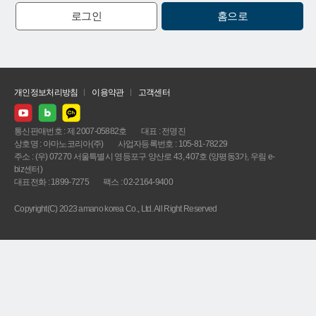
로그인
홈으로
개인정보처리방침
이용약관
고객센터
통신판매번호 : 제 2007-05882호
대표 : 전명진
상호명 : 아마노코리아(주)
사업자등록번호 : 105-81-78229
주소 : (우) 07270 서울특별시 영등포구 양산로 43, 407호 (양평동3가, 우림 e-
biz센터)
대표전화 : 1899-7275
팩스 : 02-2164-9400
Copyright(C) 2023 amano korea Co., Ltd. All Right Reserved