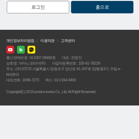
로그인
홈으로
개인정보처리방침
이용약관
고객센터
통신판매번호 : 제 2007-05882호
대표 : 전명진
상호명 : 아마노코리아(주)
사업자등록번호 : 105-81-78229
주소 : (우) 07270 서울특별시 영등포구 양산로 43, 407호 (양평동3가, 우림 e-
biz센터)
대표전화 : 1899-7275
팩스 : 02-2164-9400
Copyright(C) 2023 amano korea Co., Ltd. All Right Reserved