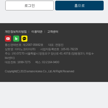
로그인
홈으로
개인정보처리방침
이용약관
고객센터
통신판매번호 : 제 2007-05882호
대표 : 전명진
상호명 : 아마노코리아(주)
사업자등록번호 : 105-81-78229
주소 : (우) 07270 서울특별시 영등포구 양산로 43, 407호 (양평동3가, 우림 e-
biz센터)
대표전화 : 1899-7275
팩스 : 02-2164-9400
Copyright(C) 2023 amano korea Co., Ltd. All Right Reserved