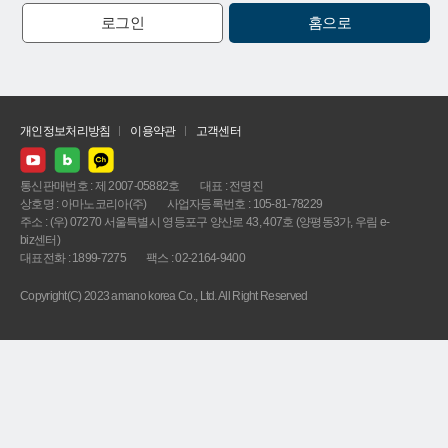
로그인
홈으로
개인정보처리방침
이용약관
고객센터
통신판매번호 : 제 2007-05882호
대표 : 전명진
상호명 : 아마노코리아(주)
사업자등록번호 : 105-81-78229
주소 : (우) 07270 서울특별시 영등포구 양산로 43, 407호 (양평동3가, 우림 e-
biz센터)
대표전화 : 1899-7275
팩스 : 02-2164-9400
Copyright(C) 2023 amano korea Co., Ltd. All Right Reserved