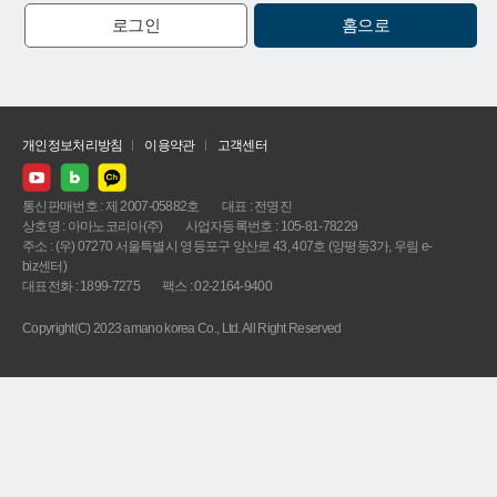
로그인
홈으로
개인정보처리방침
이용약관
고객센터
통신판매번호 : 제 2007-05882호
대표 : 전명진
상호명 : 아마노코리아(주)
사업자등록번호 : 105-81-78229
주소 : (우) 07270 서울특별시 영등포구 양산로 43, 407호 (양평동3가, 우림 e-
biz센터)
대표전화 : 1899-7275
팩스 : 02-2164-9400
Copyright(C) 2023 amano korea Co., Ltd. All Right Reserved