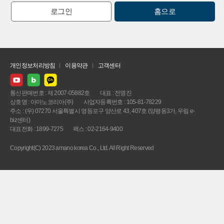
로그인
홈으로
개인정보처리방침
이용약관
고객센터
통신판매번호 : 제 2007-05882호
대표 : 전명진
상호명 : 아마노코리아(주)
사업자등록번호 : 105-81-78229
주소 : (우) 07270 서울특별시 영등포구 양산로 43, 407호 (양평동3가, 우림 e-
biz센터)
대표전화 : 1899-7275
팩스 : 02-2164-9400
Copyright(C) 2023 amano korea Co., Ltd. All Right Reserved