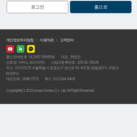
로그인
홈으로
개인정보처리방침
이용약관
고객센터
통신판매번호 : 제 2007-05882호
대표 : 전명진
상호명 : 아마노코리아(주)
사업자등록번호 : 105-81-78229
주소 : (우) 07270 서울특별시 영등포구 양산로 43, 407호 (양평동3가, 우림 e-
biz센터)
대표전화 : 1899-7275
팩스 : 02-2164-9400
Copyright(C) 2023 amano korea Co., Ltd. All Right Reserved