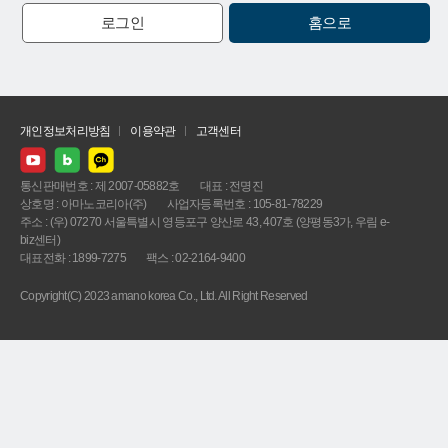
로그인
홈으로
개인정보처리방침
이용약관
고객센터
통신판매번호 : 제 2007-05882호
대표 : 전명진
상호명 : 아마노코리아(주)
사업자등록번호 : 105-81-78229
주소 : (우) 07270 서울특별시 영등포구 양산로 43, 407호 (양평동3가, 우림 e-
biz센터)
대표전화 : 1899-7275
팩스 : 02-2164-9400
Copyright(C) 2023 amano korea Co., Ltd. All Right Reserved