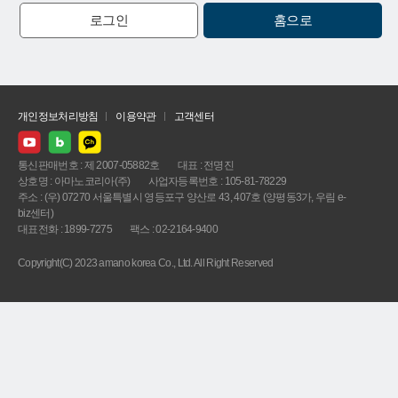
로그인
홈으로
개인정보처리방침
이용약관
고객센터
통신판매번호 : 제 2007-05882호
대표 : 전명진
상호명 : 아마노코리아(주)
사업자등록번호 : 105-81-78229
주소 : (우) 07270 서울특별시 영등포구 양산로 43, 407호 (양평동3가, 우림 e-
biz센터)
대표전화 : 1899-7275
팩스 : 02-2164-9400
Copyright(C) 2023 amano korea Co., Ltd. All Right Reserved