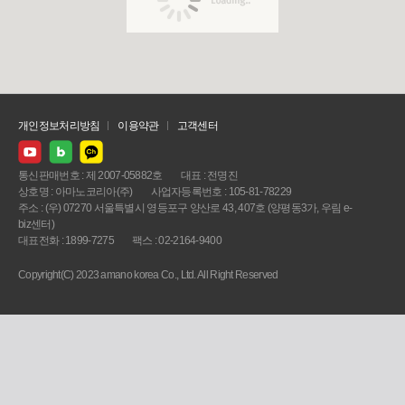
개인정보처리방침
이용약관
고객센터
통신판매번호 : 제 2007-05882호
대표 : 전명진
상호명 : 아마노코리아(주)
사업자등록번호 : 105-81-78229
주소 : (우) 07270 서울특별시 영등포구 양산로 43, 407호 (양평동3가, 우림 e-
biz센터)
대표전화 : 1899-7275
팩스 : 02-2164-9400
Copyright(C) 2023 amano korea Co., Ltd. All Right Reserved