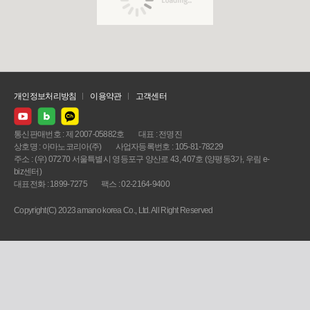
개인정보처리방침
이용약관
고객센터
통신판매번호 : 제 2007-05882호
대표 : 전명진
상호명 : 아마노코리아(주)
사업자등록번호 : 105-81-78229
주소 : (우) 07270 서울특별시 영등포구 양산로 43, 407호 (양평동3가, 우림 e-
biz센터)
대표전화 : 1899-7275
팩스 : 02-2164-9400
Copyright(C) 2023 amano korea Co., Ltd. All Right Reserved