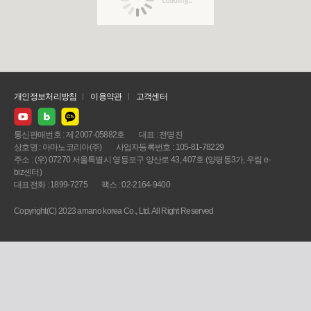
개인정보처리방침
이용약관
고객센터
통신판매번호 : 제 2007-05882호
대표 : 전명진
상호명 : 아마노코리아(주)
사업자등록번호 : 105-81-78229
주소 : (우) 07270 서울특별시 영등포구 양산로 43, 407호 (양평동3가, 우림 e-
biz센터)
대표전화 : 1899-7275
팩스 : 02-2164-9400
Copyright(C) 2023 amano korea Co., Ltd. All Right Reserved