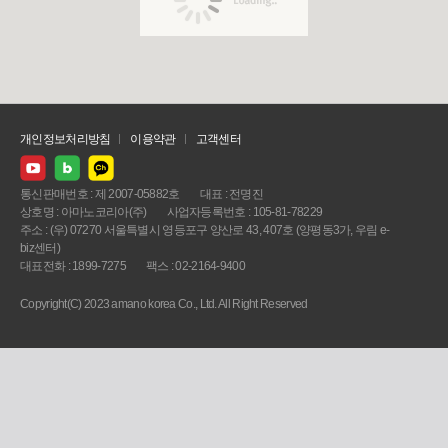
개인정보처리방침
이용약관
고객센터
통신판매번호 : 제 2007-05882호
대표 : 전명진
상호명 : 아마노코리아(주)
사업자등록번호 : 105-81-78229
주소 : (우) 07270 서울특별시 영등포구 양산로 43, 407호 (양평동3가, 우림 e-
biz센터)
대표전화 : 1899-7275
팩스 : 02-2164-9400
Copyright(C) 2023 amano korea Co., Ltd. All Right Reserved