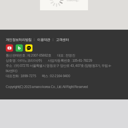
개인정보처리방침
이용약관
고객센터
통신판매번호 : 제 2007-05882호
대표 : 전명진
상호명 : 아마노코리아(주)
사업자등록번호 : 105-81-78229
주소 : (우) 07270 서울특별시 영등포구 양산로 43, 407호 (양평동3가, 우림 e-
biz센터)
대표전화 : 1899-7275
팩스 : 02-2164-9400
Copyright(C) 2023 amano korea Co., Ltd. All Right Reserved