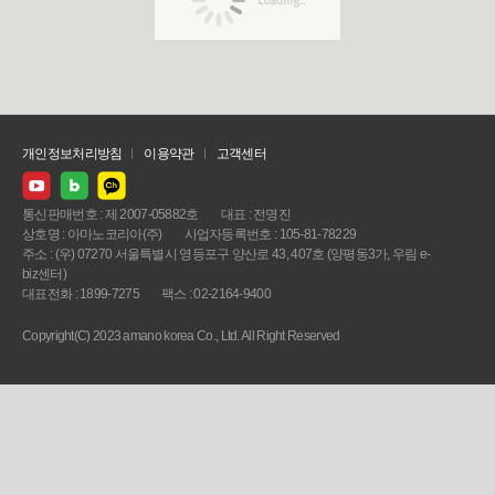
개인정보처리방침
이용약관
고객센터
통신판매번호 : 제 2007-05882호
대표 : 전명진
상호명 : 아마노코리아(주)
사업자등록번호 : 105-81-78229
주소 : (우) 07270 서울특별시 영등포구 양산로 43, 407호 (양평동3가, 우림 e-
biz센터)
대표전화 : 1899-7275
팩스 : 02-2164-9400
Copyright(C) 2023 amano korea Co., Ltd. All Right Reserved