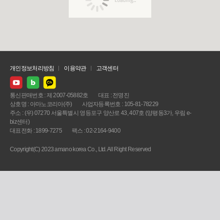
개인정보처리방침
이용약관
고객센터
통신판매번호 : 제 2007-05882호
대표 : 전명진
상호명 : 아마노코리아(주)
사업자등록번호 : 105-81-78229
주소 : (우) 07270 서울특별시 영등포구 양산로 43, 407호 (양평동3가, 우림 e-
biz센터)
대표전화 : 1899-7275
팩스 : 02-2164-9400
Copyright(C) 2023 amano korea Co., Ltd. All Right Reserved