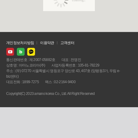
개인정보처리방침
이용약관
고객센터
통신판매번호 : 제 2007-05882호
대표 : 전명진
상호명 : 아마노코리아(주)
사업자등록번호 : 105-81-78229
주소 : (우) 07270 서울특별시 영등포구 양산로 43, 407호 (양평동3가, 우림 e-
biz센터)
대표전화 : 1899-7275
팩스 : 02-2164-9400
Copyright(C) 2023 amano korea Co., Ltd. All Right Reserved