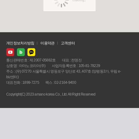
개인정보처리방침
이용약관
고객센터
통신판매번호 : 제 2007-05882호
대표 : 전명진
상호명 : 아마노코리아(주)
사업자등록번호 : 105-81-78229
주소 : (우) 07270 서울특별시 영등포구 양산로 43, 407호 (양평동3가, 우림 e-
biz센터)
대표전화 : 1899-7275
팩스 : 02-2164-9400
Copyright(C) 2023 amano korea Co., Ltd. All Right Reserved