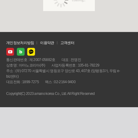
개인정보처리방침
이용약관
고객센터
통신판매번호 : 제 2007-05882호
대표 : 전명진
상호명 : 아마노코리아(주)
사업자등록번호 : 105-81-78229
주소 : (우) 07270 서울특별시 영등포구 양산로 43, 407호 (양평동3가, 우림 e-
biz센터)
대표전화 : 1899-7275
팩스 : 02-2164-9400
Copyright(C) 2023 amano korea Co., Ltd. All Right Reserved