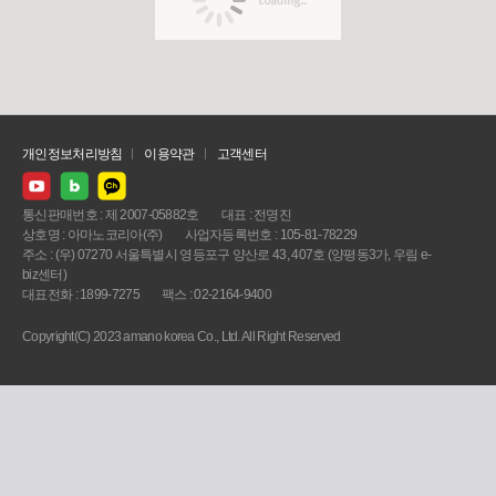
개인정보처리방침
이용약관
고객센터
통신판매번호 : 제 2007-05882호
대표 : 전명진
상호명 : 아마노코리아(주)
사업자등록번호 : 105-81-78229
주소 : (우) 07270 서울특별시 영등포구 양산로 43, 407호 (양평동3가, 우림 e-
biz센터)
대표전화 : 1899-7275
팩스 : 02-2164-9400
Copyright(C) 2023 amano korea Co., Ltd. All Right Reserved