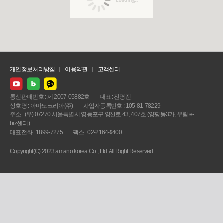
개인정보처리방침
이용약관
고객센터
통신판매번호 : 제 2007-05882호
대표 : 전명진
상호명 : 아마노코리아(주)
사업자등록번호 : 105-81-78229
주소 : (우) 07270 서울특별시 영등포구 양산로 43, 407호 (양평동3가, 우림 e-
biz센터)
대표전화 : 1899-7275
팩스 : 02-2164-9400
Copyright(C) 2023 amano korea Co., Ltd. All Right Reserved