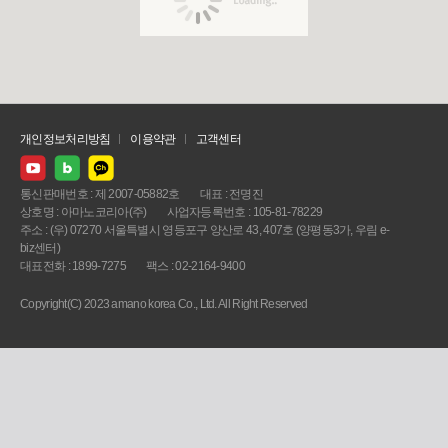
개인정보처리방침
이용약관
고객센터
통신판매번호 : 제 2007-05882호
대표 : 전명진
상호명 : 아마노코리아(주)
사업자등록번호 : 105-81-78229
주소 : (우) 07270 서울특별시 영등포구 양산로 43, 407호 (양평동3가, 우림 e-
biz센터)
대표전화 : 1899-7275
팩스 : 02-2164-9400
Copyright(C) 2023 amano korea Co., Ltd. All Right Reserved