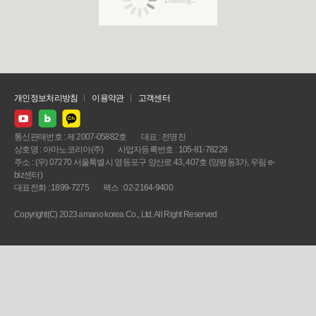
개인정보처리방침
이용약관
고객센터
통신판매번호 : 제 2007-05882호
대표 : 전명진
상호명 : 아마노코리아(주)
사업자등록번호 : 105-81-78229
주소 : (우) 07270 서울특별시 영등포구 양산로 43, 407호 (양평동3가, 우림 e-
biz센터)
대표전화 : 1899-7275
팩스 : 02-2164-9400
Copyright(C) 2023 amano korea Co., Ltd. All Right Reserved